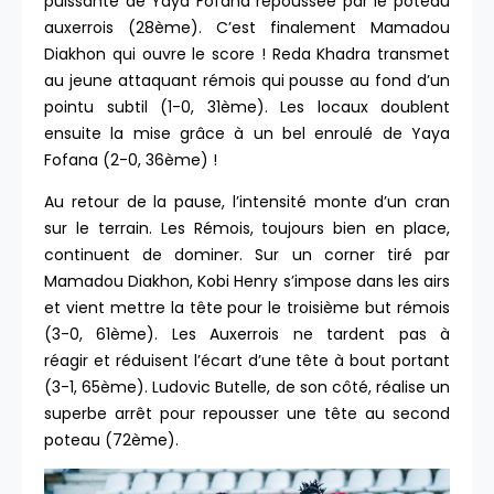
puissante de Yaya Fofana repoussée par le poteau
auxerrois (28ème). C’est finalement Mamadou
Diakhon qui ouvre le score ! Reda Khadra transmet
au jeune attaquant rémois qui pousse au fond d’un
pointu subtil (1-0, 31ème). Les locaux doublent
ensuite la mise grâce à un bel enroulé de Yaya
Fofana (2-0, 36ème) !
Au retour de la pause, l’intensité monte d’un cran
sur le terrain. Les Rémois, toujours bien en place,
continuent de dominer. Sur un corner tiré par
Mamadou Diakhon, Kobi Henry s’impose dans les airs
et vient mettre la tête pour le troisième but rémois
(3-0, 61ème). Les Auxerrois ne tardent pas à
réagir et réduisent l’écart d’une tête à bout portant
(3-1, 65ème). Ludovic Butelle, de son côté, réalise un
superbe arrêt pour repousser une tête au second
poteau (72ème).