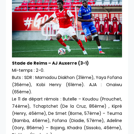
Stade de Reims – AJ Auxerre (3-1)
Mi-temps : 2-0.
Buts : SDR : Mamadou Diakhon (31ème), Yaya Fofana
(36ème), Kobi Henry (61ème). AJA : Onaiwu
(65ème).
Le 11 de départ rémois : Butelle – Koudou (Prouchet,
74ème), Tchaptchet (De la Cruz, 86ème) , Kipré
(Henry, 46ème), De Smet (Borne, 57ème) – Teuma
(Bamba, 46ème), Fofana (Diadie, 57ème), Adeline
(Gory, 86ème) – Bojang, Khadra (Sissoko, 46ème),