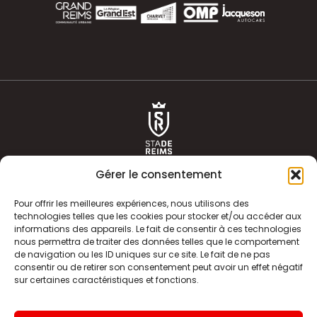
Gérer le consentement
Pour offrir les meilleures expériences, nous utilisons des
technologies telles que les cookies pour stocker et/ou accéder aux
informations des appareils. Le fait de consentir à ces technologies
ACTUALITÉS
HISTOIRE
nous permettra de traiter des données telles que le comportement
de navigation ou les ID uniques sur ce site. Le fait de ne pas
CLUB
ÉQUIPE PREMIERE
consentir ou de retirer son consentement peut avoir un effet négatif
sur certaines caractéristiques et fonctions.
SDR TV
BILLETTERIE
BOUTIQUE
INFOS ET CONTACT