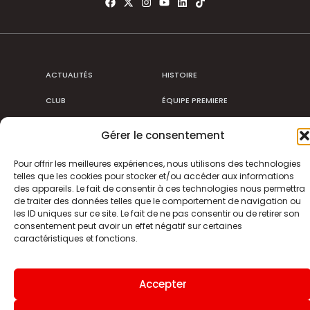
ACTUALITÉS
HISTOIRE
CLUB
ÉQUIPE PREMIERE
SDR TV
BILLETTERIE
Gérer le consentement
BOUTIQUE
INFOS ET CONTACT
Pour offrir les meilleures expériences, nous utilisons des technologies
telles que les cookies pour stocker et/ou accéder aux informations
MENTIONS LÉGALES
INDEX
des appareils. Le fait de consentir à ces technologies nous permettra
de traiter des données telles que le comportement de navigation ou
les ID uniques sur ce site. Le fait de ne pas consentir ou de retirer son
consentement peut avoir un effet négatif sur certaines
caractéristiques et fonctions.
Site internet
Accepter