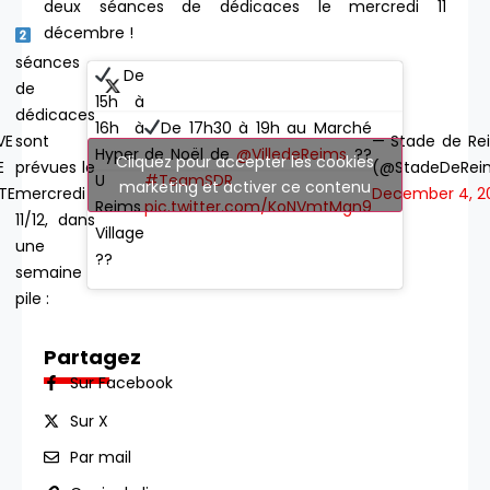
deux séances de dédicaces le mercredi 11
décembre !
séances
De
de
15h à
dédicaces
De 17h30 à 19h au Marché
16h à
VE
— Stade de Re
sont
de Noël de
@VilledeReims
??
Hyper
Cliquez pour accepter les cookies
E
(@StadeDeRei
prévues le
#TeamSDR
U
marketing et activer ce contenu
TE
December 4, 2
mercredi
pic.twitter.com/KoNVmtMgn9
Reims
11/12, dans
Village
une
??
semaine
pile :
Partagez
Sur Facebook
Sur X
Par mail