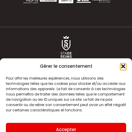
Gérer le consentement
Pour offrir les meilleures expériences, nous utilisons des
technologies telles que les cookies pour stocker et/ou accéder aux
informations des appareils. Le fait de consentir à ces technologies
ACTUALITÉS
HISTOIRE
nous permettra de traiter des données telles que le comportement
de navigation ou les ID uniques sur ce site. Le fait de ne pas
CLUB
ÉQUIPE PREMIERE
consentir ou de retirer son consentement peut avoir un effet négatif
sur certaines caractéristiques et fonctions.
SDR TV
BILLETTERIE
BOUTIQUE
INFOS ET CONTACT
Accepter