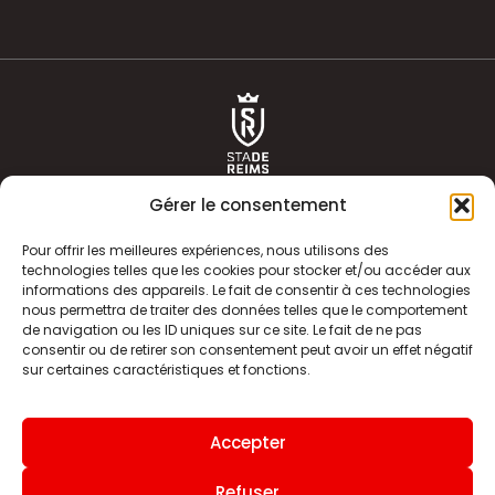
Gérer le consentement
Pour offrir les meilleures expériences, nous utilisons des
technologies telles que les cookies pour stocker et/ou accéder aux
informations des appareils. Le fait de consentir à ces technologies
ACTUALITÉS
HISTOIRE
nous permettra de traiter des données telles que le comportement
de navigation ou les ID uniques sur ce site. Le fait de ne pas
CLUB
ÉQUIPE PREMIERE
consentir ou de retirer son consentement peut avoir un effet négatif
sur certaines caractéristiques et fonctions.
SDR TV
BILLETTERIE
BOUTIQUE
INFOS ET CONTACT
Accepter
MENTIONS LÉGALES
INDEX
Refuser