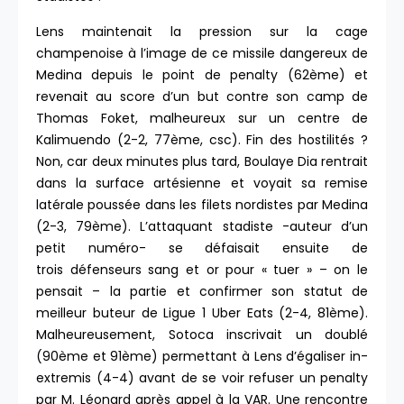
Lens maintenait la pression sur la cage
champenoise à l’image de ce missile dangereux de
Medina depuis le point de penalty (62ème) et
revenait au score d’un but contre son camp de
Thomas Foket, malheureux sur un centre de
Kalimuendo (2-2, 77ème, csc). Fin des hostilités ?
Non, car deux minutes plus tard, Boulaye Dia rentrait
dans la surface artésienne et voyait sa remise
latérale poussée dans les filets nordistes par Medina
(2-3, 79ème). L’attaquant stadiste -auteur d’un
petit numéro- se défaisait ensuite de
trois défenseurs sang et or pour « tuer » – on le
pensait – la partie et confirmer son statut de
meilleur buteur de Ligue 1 Uber Eats (2-4, 81ème).
Malheureusement, Sotoca inscrivait un doublé
(90ème et 91ème) permettant à Lens d’égaliser in-
extremis (4-4) avant de se voir refuser un penalty
par M. Léonard après appel à la VAR. Une rencontre