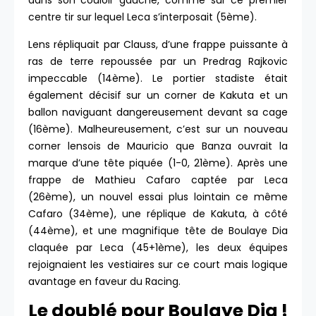
dans son couloir gauche, comme sur ce premier
centre tir sur lequel Leca s’interposait (5ème).
Lens répliquait par Clauss, d’une frappe puissante à
ras de terre repoussée par un Predrag Rajkovic
impeccable (14ème). Le portier stadiste était
également décisif sur un corner de Kakuta et un
ballon naviguant dangereusement devant sa cage
(16ème). Malheureusement, c’est sur un nouveau
corner lensois de Mauricio que Banza ouvrait la
marque d’une tête piquée (1-0, 21ème). Après une
frappe de Mathieu Cafaro captée par Leca
(26ème), un nouvel essai plus lointain ce même
Cafaro (34ème), une réplique de Kakuta, à côté
(44ème), et une magnifique tête de Boulaye Dia
claquée par Leca (45+1ème), les deux équipes
rejoignaient les vestiaires sur ce court mais logique
avantage en faveur du Racing.
Le doublé pour Boulaye Dia !