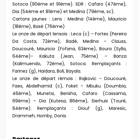
Sotoca (90ème et 91ème). SDR : Cafaro (47ème),
Dia (54ème et 81ème) et Medina (79ème, sc).
Cartons jaunes : Lens : Medina (14ème), Mauricio
(18ème), Basé (76ème)
Le onze de départ lensois : Leca (c) – Fortes (Pereira
Da Costa, 72ème), Badé, Medina – Clauss,
Doucouré, Mauricio (Fofana, 63ème), Boura (Sylla,
64ème)- Kakuta (Jean, 75ème) – Banza
(Kalimuendo, 72ème), Sotoca. Remplaçants :
Farinez (g), Haïdara, Boli, Bayala.
Le onze de départ rémois : Rajkovic – Doucouré,
Faes, Abdelhamid (c), Foket – Mbuku (Doumbia,
46ème), Munetsi, Berisha, Cafaro (Cassama,
69ème) – Dia (Kutesa, 86ème), Sierhuis (Touré,
64ème). Remplaçants : Diouf (g), Maresic,
Drammeh, Hornby, Donis.
Partagez