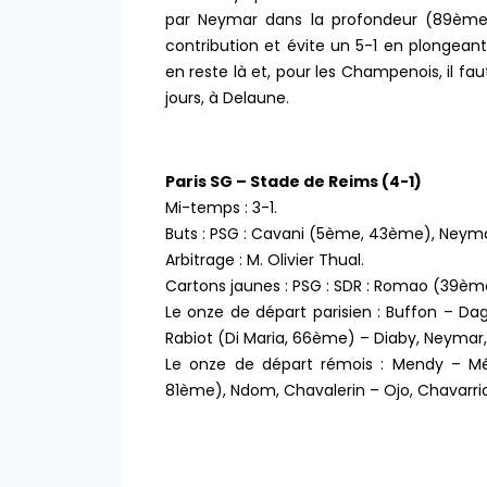
par Neymar dans la profondeur (89ème) 
contribution et évite un 5-1 en plongean
en reste là et, pour les Champenois, il fa
jours, à Delaune.
Paris SG – Stade de Reims (4-1)
Mi-temps : 3-1.
Buts : PSG : Cavani (5ème, 43ème), Neym
Arbitrage : M. Olivier Thual.
Cartons jaunes : PSG : SDR : Romao (39èm
Le onze de départ parisien : Buffon – Dag
Rabiot (Di Maria, 66ème) – Diaby, Neymar
Le onze de départ rémois : Mendy – M
81ème), Ndom, Chavalerin – Ojo, Chavarr