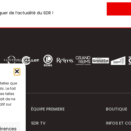
uer de l’actualité du SDR !
telles que
. Le fait
s telles
ait de ne
tif sur
ÉQUIPE PREMIERE
BOUTIQUE
SDR TV
INFOS ET C
férences