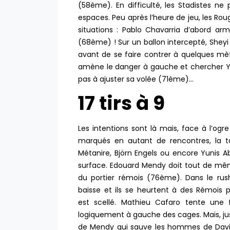
(58ème). En difficulté, les Stadistes ne 
espaces. Peu après l’heure de jeu, les Rou
situations : Pablo Chavarria d’abord ar
(68ème) ! Sur un ballon intercepté, Sheyi
avant de se faire contrer à quelques mè
amène le danger à gauche et chercher Yu
pas à ajuster sa volée (71ème)…
17 tirs à 9
Les intentions sont là mais, face à l’ogr
marqués en autant de rencontres, la t
Métanire, Björn Engels ou encore Yunis A
surface. Edouard Mendy doit tout de même
du portier rémois (76ème). Dans le rush 
baisse et ils se heurtent à des Rémois
est scellé. Mathieu Cafaro tente une
logiquement à gauche des cages. Mais, juste
de Mendy qui sauve les hommes de David 