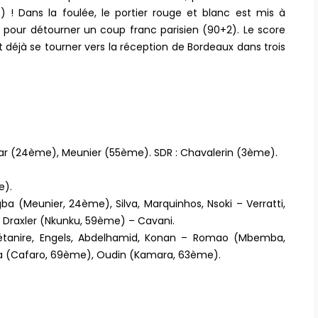
! Dans la foulée, le portier rouge et blanc est mis à
t pour détourner un coup franc parisien (90+2). Le score
ut déjà se tourner vers la réception de Bordeaux dans trois
ar (24ème), Meunier (55ème). SDR : Chavalerin (3ème).
e).
ba (Meunier, 24ème), Silva, Marquinhos, Nsoki – Verratti,
, Draxler (Nkunku, 59ème) – Cavani.
étanire, Engels, Abdelhamid, Konan – Romao (Mbemba,
ia (Cafaro, 69ème), Oudin (Kamara, 63ème).