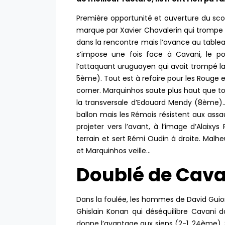
Première opportunité et ouverture du scor
marque par Xavier Chavalerin qui trompe B
dans la rencontre mais l’avance au table
s’impose une fois face à Cavani, le por
l’attaquant uruguayen qui avait trompé la d
5ème). Tout est à refaire pour les Rouge e
corner. Marquinhos saute plus haut que to
la transversale d’Edouard Mendy (8ème)
ballon mais les Rémois résistent aux ass
projeter vers l’avant, à l’image d’Alaix
terrain et sert Rémi Oudin à droite. Mal
et Marquinhos veille…
Doublé de Cava
Dans la foulée, les hommes de David Guio
Ghislain Konan qui déséquilibre Cavani 
donne l’avantage aux siens (2-1, 24ème). S’