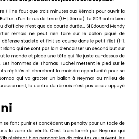
e ! Il ne faut que trois minutes aux Rémois pour ouvrir la
uffon d’un tir ras de terre (0-1, 3ème). Le SDR entre bien
au d’affiche n’est que de courte durée… Si Edouard Mendy
tier rémois ne peut rien faire sur le ballon piqué de
éfense stadiste et finit sa course dans le petit filet (1-1,
t Blanc qui ne sont pas loin d’encaisser un second but sur
ut le monde et place une tête qui file juste au-dessus de
… Les hommes de Thomas Tuchel mettent le pied sur le
auts répétés et cherchent la moindre opportunité pour se
ys Romao qui va gratter un ballon à Neymar au milieu de
heureusement, le centre du rémois n’est pas assez appuyé
ni
n se font punir et concèdent un penalty pour un tacle de
dans la zone de vérité. C’est transformé par Neymar qui
ils résistent bien pendant les dix minutes qui suivent, les