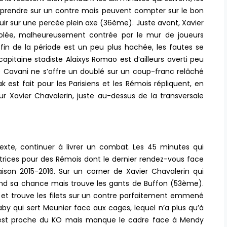
urprendre sur un contre mais peuvent compter sur le bon
cuir sur une percée plein axe (36ème). Juste avant, Xavier
volée, malheureusement contrée par le mur de joueurs
a fin de la période est un peu plus hachée, les fautes se
pitaine stadiste Alaixys Romao est d’ailleurs averti peu
 Cavani ne s’offre un doublé sur un coup-franc relâché
est fait pour les Parisiens et les Rémois répliquent, en
ur Xavier Chavalerin, juste au-dessus de la transversale
exte, continuer à livrer un combat. Les 45 minutes qui
atrices pour des Rémois dont le dernier rendez-vous face
aison 2015-2016. Sur un corner de Xavier Chavalerin qui
nd sa chance mais trouve les gants de Buffon (53ème).
 et trouve les filets sur un contre parfaitement emmené
Diaby qui sert Meunier face aux cages, lequel n’a plus qu’à
 est proche du KO mais manque le cadre face à Mendy