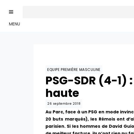
MENU
EQUIPE PREMIÈRE MASCULINE
PSG-SDR (4-1) :
haute
26 septembre 2018
Au Parc, face à un PSG en mode invinci
20 buts marqués), les Rémois ont d’ab
parisien. Si les hommes de David Gu
de meilleur facture, ils n’ont rien pu f