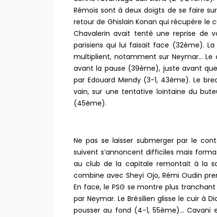
Rémois sont à deux doigts de se faire s
retour de Ghislain Konan qui récupère le 
Chavalerin avait tenté une reprise de 
parisiens qui lui faisait face (32ème). L
multiplient, notamment sur Neymar… Le ca
avant la pause (39ème), juste avant que
par Edouard Mendy (3-1, 43ème). Le break 
vain, sur une tentative lointaine du bute
(45ème).
Ne pas se laisser submerger par le cont
suivent s’annoncent difficiles mais form
au club de la capitale remontait à la s
combine avec Sheyi Ojo, Rémi Oudin pre
En face, le PSG se montre plus tranchant
par Neymar. Le Brésilien glisse le cuir à 
pousser au fond (4-1, 55ème)… Cavani