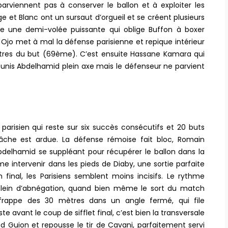
parviennent pas à conserver le ballon et à exploiter les
ge et Blanc ont un sursaut d’orgueil et se créent plusieurs
me une demi-volée puissante qui oblige Buffon à boxer
 Ojo met à mal la défense parisienne et repique intérieur
tres du but (69ème). C’est ensuite Hassane Kamara qui
nis Abdelhamid plein axe mais le défenseur ne parvient
e parisien qui reste sur six succès consécutifs et 20 buts
âche est ardue. La défense rémoise fait bloc, Romain
bdelhamid se suppléant pour récupérer le ballon dans la
 intervenir dans les pieds de Diaby, une sortie parfaite
final, les Parisiens semblent moins incisifs. Le rythme
 plein d’abnégation, quand bien même le sort du match
 frappe des 30 mètres dans un angle fermé, qui file
 avant le coup de sifflet final, c’est bien la transversale
Guion et repousse le tir de Cavani, parfaitement servi