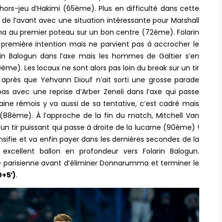
hors-jeu d’Hakimi (65ème). Plus en difficulté dans cette
 de l’avant avec une situation intéressante pour Marshall
 au premier poteau sur un bon centre (72ème). Folarin
 première intention mais ne parvient pas à accrocher le
in Balogun dans l’axe mais les hommes de Galtier s’en
0ème). Les locaux ne sont alors pas loin du break sur un tir
e après que Yehvann Diouf n’ait sorti une grosse parade
s avec une reprise d’Arber Zeneli dans l’axe qui passe
ine rémois y va aussi de sa tentative, c’est cadré mais
88ème). À l’approche de la fin du match, Mitchell Van
un tir puissant qui passe à droite de la lucarne (90ème) !
ensifie et va enfin payer dans les dernières secondes de la
excellent ballon en profondeur vers Folarin Balogun.
se parisienne avant d’éliminer Donnarumma et terminer le
0+5′)
.