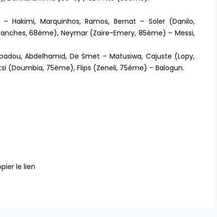
– Hakimi, Marquinhos, Ramos, Bernat – Soler (Danilo,
 (Sanches, 68ème), Neymar (Zaïre-Emery, 85ème) – Messi,
Agbadou, Abdelhamid, De Smet – Matusiwa, Cajuste (Lopy,
i (Doumbia, 75ème), Flips (Zeneli, 75ème) – Balogun.
pier le lien