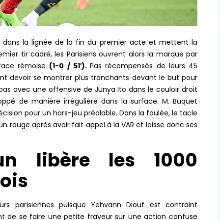
t dans la lignée de la fin du premier acte et mettent la
emier tir cadré, les Parisiens ouvrent alors la marque par
rface rémoise
(1-0 / 51′).
Pas récompensés de leurs 45
nt devoir se montrer plus tranchants devant le but pour
pas avec une offensive de Junya Ito dans le couloir droit
toppé de manière irrégulière dans la surface. M. Buquet
cision pour un hors-jeu préalable. Dans la foulée, le tacle
un rouge après avoir fait appel à la VAR et laisse donc ses
un libère les 1000
ois
eurs parisiennes puisque Yehvann Diouf est contraint
t de se faire une petite frayeur sur une action confuse