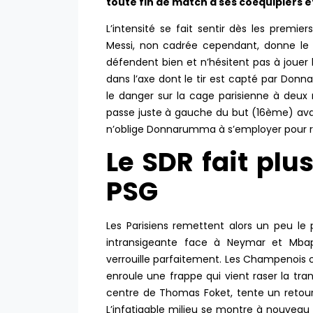
toute fin de match à ses coéquipiers e
L’intensité se fait sentir dès les prem
Messi, non cadrée cependant, donne le t
défendent bien et n’hésitent pas à jouer h
dans l’axe dont le tir est capté par Don
le danger sur la cage parisienne à deux 
passe juste à gauche du but (16ème) ava
n’oblige Donnarumma à s’employer pour rep
Le SDR fait plu
PSG
Les Parisiens remettent alors un peu le
intransigeante face à Neymar et Mb
verrouille parfaitement. Les Champenois os
enroule une frappe qui vient raser la tra
centre de Thomas Foket, tente un retou
L’infatigable milieu se montre à nouveau