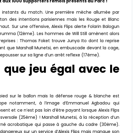
t aux 1000 supporters rémois présents au Parc !
iers instants du match. Une première mèche allumée par
on des intentions parisiennes mais les Rouge et Blanc
aut. Sur une offensive, Alexis Flips alerte Folarin Balogun
narumma (12ème). Les hommes de Will Still amènent alors
reprises : Thomas Foket trouve Junya Ito dont la reprise
nt que Marshall Munetsi, en embuscade devant la cage,
ousser sur sa ligne d’un arrêt reflexe (17ème).
s que jeu égal avec le
 pied sur le ballon mais la défense rouge & blanche est
appe notamment, à l’image d’Emmanuel Agbadou qui
ent et ce n’est pas loin d’être payant lorsque Alexis Flips
nsversale (25ème) ! Marshall Munetsi, à la réception d’un
rné acrobatique qui passe à gauche du cadre (30ème).
 dangereux sur un service d’Alexis Flips mais manque son