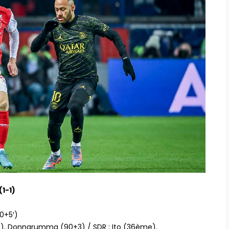
(1-1)
90+5′)
e), Donnarumma (90+3) / SDR : Ito (36ème).