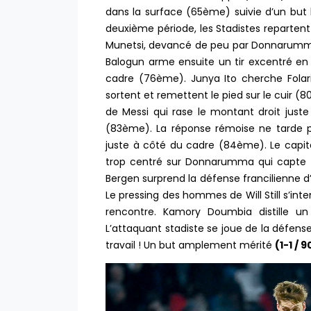
dans la surface (65ème) suivie d’un but 
deuxième période, les Stadistes repartent
Munetsi, devancé de peu par Donnarumma
Balogun arme ensuite un tir excentré en
cadre (76ème). Junya Ito cherche Folar
sortent et remettent le pied sur le cuir (8
de Messi qui rase le montant droit just
(83ème). La réponse rémoise ne tarde pa
juste à côté du cadre (84ème). Le capita
trop centré sur Donnarumma qui capte (
Bergen surprend la défense francilienne d’
Le pressing des hommes de Will Still s’int
rencontre. Kamory Doumbia distille un 
L’attaquant stadiste se joue de la défen
travail ! Un but amplement mérité
(1-1 / 9