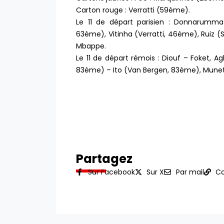
Carton rouge : Verratti (59ème).
Le 11 de départ parisien : Donnarumma 
63ème), Vitinha (Verratti, 46ème), Ruiz
Mbappe.
Le 11 de départ rémois : Diouf – Foket, 
83ème) – Ito (Van Bergen, 83ème), Munets
Partagez
Sur Facebook
Sur X
Par mail
Co