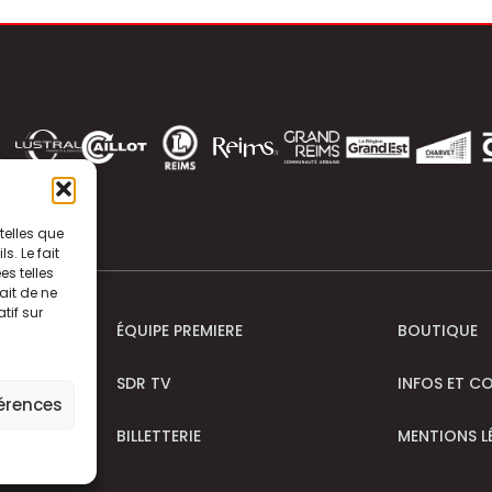
telles que
. Le fait
s telles
ait de ne
tif sur
ÉQUIPE PREMIERE
BOUTIQUE
SDR TV
INFOS ET C
férences
BILLETTERIE
MENTIONS L