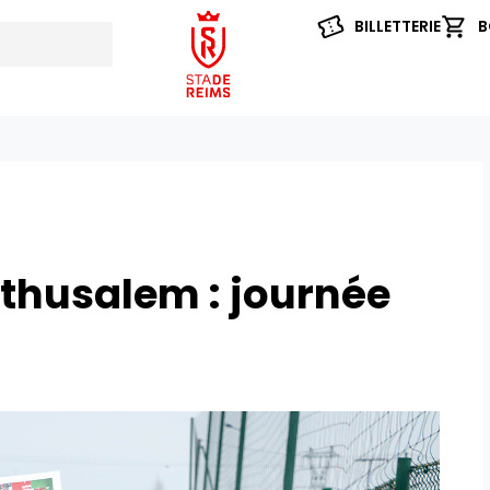
BILLETTERIE
B
husalem : journée