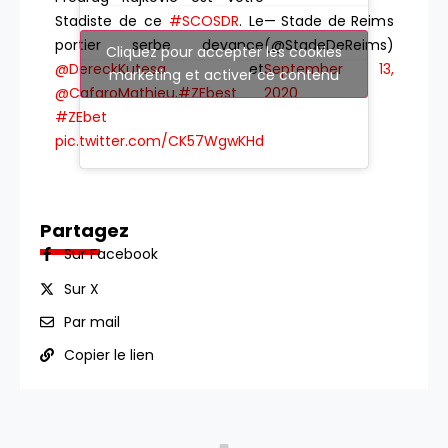
— Stade de Reims
Stadiste de ce
#SCOSDR
. Le
(@StadeDeReims)
portier serbe devance
Cliquez pour accepter les cookies
September 13,
@DereckKutesa
et
marketing et activer ce contenu
2020
@CafaroMathieu
.
#ZEbest
#ZEbet
pic.twitter.com/CK57WgwKHd
Partagez
Sur Facebook
Sur X
Par mail
Copier le lien