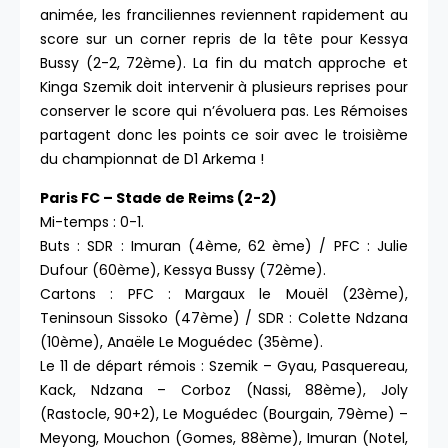
animée, les franciliennes reviennent rapidement au
score sur un corner repris de la tête pour Kessya
Bussy (2-2, 72ème). La fin du match approche et
Kinga Szemik doit intervenir à plusieurs reprises pour
conserver le score qui n’évoluera pas. Les Rémoises
partagent donc les points ce soir avec le troisième
du championnat de D1 Arkema !
Paris FC – Stade de Reims (2-2)
Mi-temps : 0-1.
Buts : SDR : Imuran (4ème, 62 ème) / PFC : Julie
Dufour (60ème), Kessya Bussy (72ème).
Cartons : PFC : Margaux le Mouël (23ème),
Teninsoun Sissoko (47ème) / SDR : Colette Ndzana
(10ème), Anaële Le Moguédec (35ème).
Le 11 de départ rémois : Szemik – Gyau, Pasquereau,
Kack, Ndzana – Corboz (Nassi, 88ème), Joly
(Rastocle, 90+2), Le Moguédec (Bourgain, 79ème) –
Meyong, Mouchon (Gomes, 88ème), Imuran (Notel,