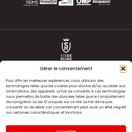
Gérer le consentement
Pour offrir les meilleures expériences, nous utilisons des
technologies telles que les cookies pour stocker et/ou accéder aux
informations des appareils. Le fait de consentir à ces technologies
ACTUALITÉS
HISTOIRE
nous permettra de traiter des données telles que le comportement
de navigation ou les ID uniques sur ce site. Le fait de ne pas
CLUB
ÉQUIPE PREMIERE
consentir ou de retirer son consentement peut avoir un effet négatif
sur certaines caractéristiques et fonctions.
SDR TV
BILLETTERIE
BOUTIQUE
INFOS ET CONTACT
Accepter