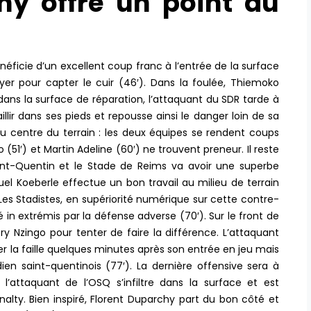
hy offre un point au
néficie d’un excellent coup franc à l’entrée de la surface
yer pour capter le cuir (46′). Dans la foulée, Thiemoko
ans la surface de réparation, l’attaquant du SDR tarde à
illir dans ses pieds et repousse ainsi le danger loin de sa
u centre du terrain : les deux équipes se rendent coups
(51′) et Martin Adeline (60′) ne trouvent preneur. Il reste
nt-Quentin et le Stade de Reims va avoir une superbe
el Koeberle effectue un bon travail au milieu de terrain
es Stadistes, en supériorité numérique sur cette contre-
é in extrémis par la défense adverse (70′). Sur le front de
y Nzingo pour tenter de faire la différence. L’attaquant
er la faille quelques minutes après son entrée en jeu mais
en saint-quentinois (77′). La dernière offensive sera à
’attaquant de l’OSQ s’infiltre dans la surface et est
énalty. Bien inspiré, Florent Duparchy part du bon côté et