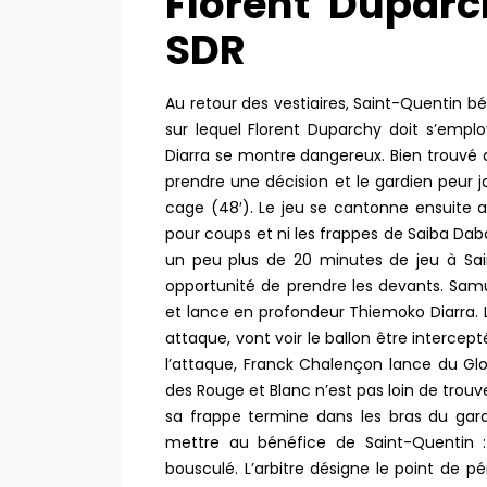
Florent Duparc
SDR
Au retour des vestiaires, Saint-Quentin bé
sur lequel Florent Duparchy doit s’emplo
Diarra se montre dangereux. Bien trouvé d
prendre une décision et le gardien peur ja
cage (48′). Le jeu se cantonne ensuite a
pour coups et ni les frappes de Saiba Dabo 
un peu plus de 20 minutes de jeu à Sai
opportunité de prendre les devants. Samu
et lance en profondeur Thiemoko Diarra. L
attaque, vont voir le ballon être intercept
l’attaque, Franck Chalençon lance du Glor
des Rouge et Blanc n’est pas loin de trouv
sa frappe termine dans les bras du gardi
mettre au bénéfice de Saint-Quentin : l
bousculé. L’arbitre désigne le point de p