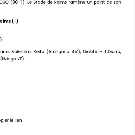
l’OSQ (90+1′). Le Stade de Reims ramène un point de son
eims (-)
).
rra, Valentim, Keita (Atangana 45′), Diakité – T.Diarra,
Nzingo 71′).
pier le lien