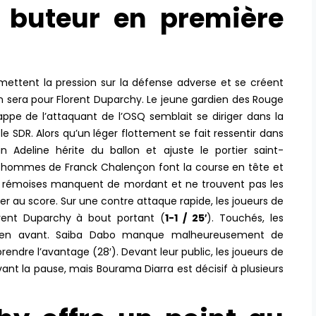
e buteur en première
mettent la pression sur la défense adverse et se créent
on sera pour Florent Duparchy. Le jeune gardien des Rouge
rappe de l’attaquant de l’OSQ semblait se diriger dans la
 le SDR. Alors qu’un léger flottement se fait ressentir dans
n Adeline hérite du ballon et ajuste le portier saint-
s hommes de Franck Chalençon font la course en tête et
es rémoises manquent de mordant et ne trouvent pas les
ller au score. Sur une contre attaque rapide, les joueurs de
orent Duparchy à bout portant (
1-1 / 25′
). Touchés, les
e en avant. Saiba Dabo manque malheureusement de
endre l’avantage (28′). Devant leur public, les joueurs de
vant la pause, mais Bourama Diarra est décisif à plusieurs