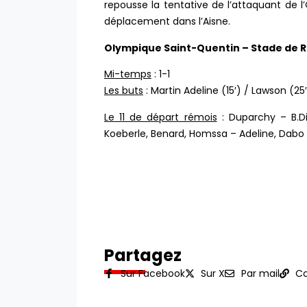
repousse la tentative de l’attaquant de 
déplacement dans l’Aisne.
Olympique Saint-Quentin – Stade de R
Mi-temps
: 1-1
Les buts
: Martin Adeline (15′) / Lawson (25′
Le 11 de départ rémois
: Duparchy – B.Dia
Koeberle, Benard, Homssa – Adeline, Dabo (
Partagez
Sur Facebook
Sur X
Par mail
Co