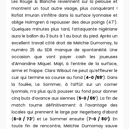
Les Rouge & Blanche reviennent sur la pelouse et
montrent un tout autre visage, plus conquérant !
Rofiat Imuran s’infiltre dans la surface lyonnaise et
oblige Holmgren à repousser des deux poings (47’).
Quelques minutes plus tard, l’attaquante nigériane
aura le ballon du 3 buts à 1 au bout du pied. Après un
excellent travail côté droit de Melchie Dumornay, la
numéro 25 du SDR manque de spontanéité. Une
occasion que vont payer cash les joueuses
d’Amandine Miquel. Majri, à l’entrée de la surface,
arme et frappe. Clara Wibaut ne peut qu’effleurer le
cuir qui termine sa course au fond (
4-0 /59’
). Dans
la foulée, Le Sommer, à l’affût sur un corner
lyonnais, n’a plus qu’à pousser au fond pour donner
cinq buts d’avance aux siennes (
5-0 / 65’
). La fin de
match tourne définitivement à l’avantage des
locales qui prennent le large par Hegerberg d’abord
(
6-0 / 73’
) et Le Sommer ensuite (
7-0 / 80’)
. En
toute fin de rencontre, Melchie Dumornay sauve