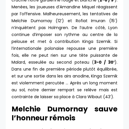
crucifie notre gardienne rouge et blanche (
2-0 / 9’
).
Menées, les joueuses d’Amandine Miquel réagissent
par l’offensive. Malheureusement, les tentatives de
Melchie Dumornay (12’) et Rofiat Imuran (15’)
n’inquiètent pas Holmgren. De l’autre côté, Lyon
continue d’imposer son rythme au centre de la
pelouse et met à contribution Kinga Szemik. Si
l’internationale polonaise repousse une première
fois, elle ne peut rien sur une tête puissante de
Malard, esseulée au second poteau (
3-0 / 30’
).
Dans une fin de première période plutôt équilibrée,
et sur une sortie dans les airs anodine, Kinga Szemik
est violemment percutée … Après un long moment
au sol, notre dernier rempart se relève mais est
contrainte de laisser sa place à Clara Wibaut (43’).
Melchie Dumornay sauve
l’honneur rémois