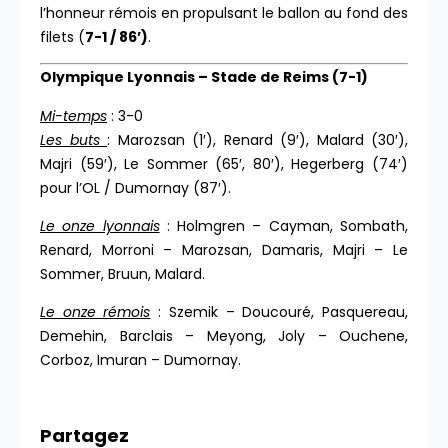
l’honneur rémois en propulsant le ballon au fond des
filets (
7-1 / 86’)
.
Olympique Lyonnais – Stade de Reims (7-1)
Mi-temps
: 3-0
Les buts
: Marozsan (1′), Renard (9′), Malard (30′),
Majri (59′), Le Sommer (65′, 80′), Hegerberg (74′)
pour l’OL / Dumornay (87′).
Le onze lyonnais
: Holmgren – Cayman, Sombath,
Renard, Morroni – Marozsan, Damaris, Majri – Le
Sommer, Bruun, Malard.
Le onze rémois
: Szemik – Doucouré, Pasquereau,
Demehin, Barclais – Meyong, Joly – Ouchene,
Corboz, Imuran – Dumornay.
Partagez