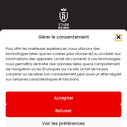
Gérer le consentement
Pour offrir les meilleures expériences, nous utilisons des
technologies telles que les cookies pour stocker et/ou accéder aux
informations des appareils. Le fait de consentir à ces technologies
ACTUALITÉS
HISTOIRE
nous permettra de traiter des données telles que le comportement
de navigation ou les ID uniques sur ce site. Le fait de ne pas
CLUB
ÉQUIPE PREMIERE
consentir ou de retirer son consentement peut avoir un effet négatif
sur certaines caractéristiques et fonctions.
SDR TV
BILLETTERIE
BOUTIQUE
INFOS ET CONTACT
Accepter
MENTIONS LÉGALES
INDEX
Refuser
Voir les préférences