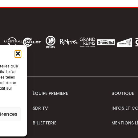
telles que
. Le fait
s telles
ait de ne
tif sur
ÉQUIPE PREMIERE
BOUTIQUE
SDR TV
INFOS ET C
férences
BILLETTERIE
MENTIONS L