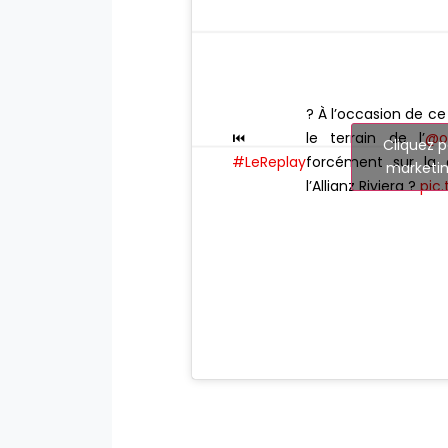
? À l’occasion de c
⏮
le terrain de l’
@o
Cliquez p
#LeReplay
forcément sur la 
marketin
l’Allianz Riviera ?
pic