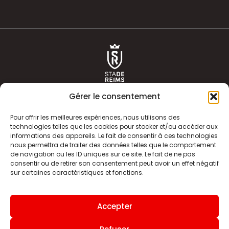
Gérer le consentement
Pour offrir les meilleures expériences, nous utilisons des
technologies telles que les cookies pour stocker et/ou accéder aux
informations des appareils. Le fait de consentir à ces technologies
ACTUALITÉS
HISTOIRE
nous permettra de traiter des données telles que le comportement
de navigation ou les ID uniques sur ce site. Le fait de ne pas
CLUB
ÉQUIPE PREMIERE
consentir ou de retirer son consentement peut avoir un effet négatif
sur certaines caractéristiques et fonctions.
SDR TV
BILLETTERIE
BOUTIQUE
INFOS ET CONTACT
Accepter
MENTIONS LÉGALES
INDEX