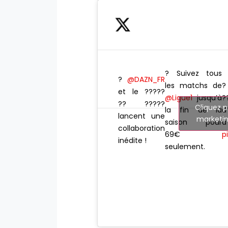
? Suivez tous
?
@DAZN_FR
les matchs de
?
et le ?????
@Ligue1
jusqu’à
?
?? ?????
Cliquez p
la fin de la
d
lancent une
marketin
saison pour
collaboration
69€
p
inédite !
seulement.