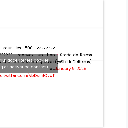
 Pour les 500 ????????
?????́?, recevez un bon
— Stade de Reims
our accepter les cookies
’achat de 100€ à dépenser
(@StadeDeReims)
g et activer ce contenu
à la…
January 9, 2025
ic.twitter.com/VbDxmIOvcT