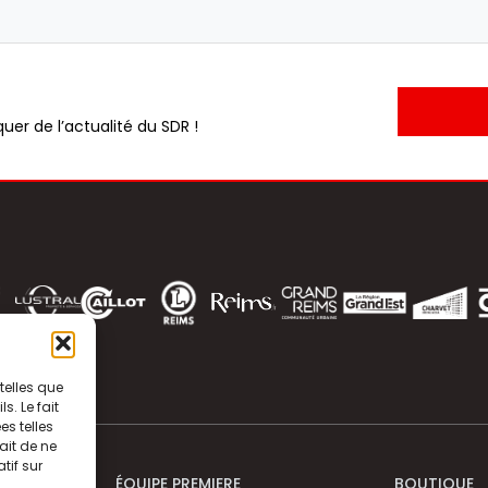
uer de l’actualité du SDR !
telles que
. Le fait
s telles
ait de ne
tif sur
ÉQUIPE PREMIERE
BOUTIQUE