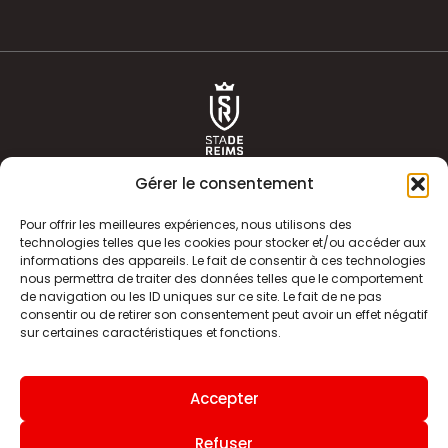
Gérer le consentement
Pour offrir les meilleures expériences, nous utilisons des
technologies telles que les cookies pour stocker et/ou accéder aux
informations des appareils. Le fait de consentir à ces technologies
ACTUALITÉS
HISTOIRE
nous permettra de traiter des données telles que le comportement
de navigation ou les ID uniques sur ce site. Le fait de ne pas
CLUB
ÉQUIPE PREMIERE
consentir ou de retirer son consentement peut avoir un effet négatif
sur certaines caractéristiques et fonctions.
SDR TV
BILLETTERIE
BOUTIQUE
INFOS ET CONTACT
Accepter
MENTIONS LÉGALES
INDEX
Refuser