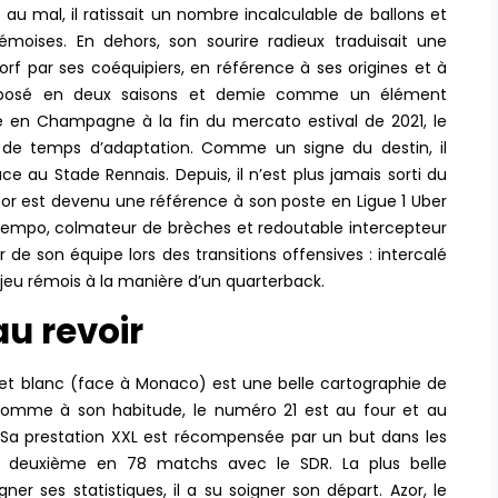
au mal, il ratissait un nombre incalculable de ballons et
 rémoises. En dehors, son sourire radieux traduisait une
f par ses coéquipiers, en référence à ses origines et à
imposé en deux saisons et demie comme un élément
ivé en Champagne à la fin du mercato estival de 2021, le
n de temps d’adaptation. Comme un signe du destin, il
ce au Stade Rennais. Depuis, il n’est plus jamais sorti du
zor est devenu une référence à son poste en Ligue 1 Uber
u tempo, colmateur de brèches et redoutable intercepteur
 de son équipe lors des transitions offensives : intercalé
le jeu rémois à la manière d’un quarterback.
au revoir
 et blanc (face à Monaco) est une belle cartographie de
Comme à son habitude, le numéro 21 est au four et au
e… Sa prestation XXL est récompensée par un but dans les
son deuxième en 78 matchs avec le SDR. La plus belle
ner ses statistiques, il a su soigner son départ. Azor, le