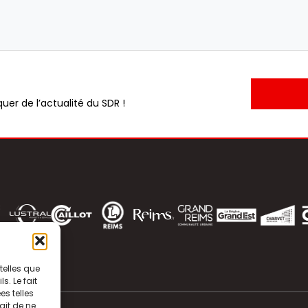
uer de l’actualité du SDR !
telles que
. Le fait
s telles
ait de ne