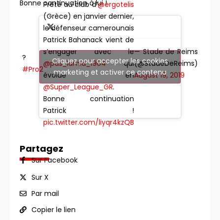
Bonne continuation à lui !
Prêté au club d’
@ergotelis
(Grèce) en janvier dernier,
le défenseur camerounais
Patrick Bahanack vient de
— Stade de Reims
s’engager avec le
?
Cliquez pour accepter les cookies
(@StadeDeReims)
@pas_lamia_1964
qui
#Pro2
marketing et activer ce contenu
August 19, 2019
évolue en
@Super_League_GR
.
Bonne continuation
Patrick !
pic.twitter.com/liyqr4kzQB
Partagez
Sur Facebook
Sur X
Par mail
Copier le lien