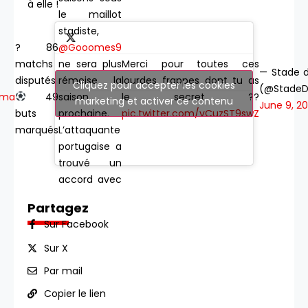
à elle !
le maillot
stadiste,
? 86
@Gooomes9
matchs
Merci pour toutes ces
ne sera plus
— Stade 
disputés
lourdes frappes dont tu as
rémoise la
Cliquez pour accepter les cookies
(@StadeD
ema
49
le secret ??
saison
marketing et activer ce contenu
June 9, 20
buts
pic.twitter.com/vCuzST9swZ
prochaine.
marqués
L’attaquante
portugaise a
trouvé un
accord avec
le FCGB ?
Partagez
Sur Facebook
Sur X
Par mail
Copier le lien