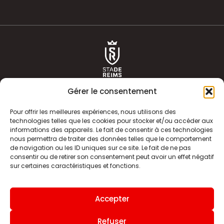
Gérer le consentement
Pour offrir les meilleures expériences, nous utilisons des
technologies telles que les cookies pour stocker et/ou accéder aux
informations des appareils. Le fait de consentir à ces technologies
ACTUALITÉS
HISTOIRE
nous permettra de traiter des données telles que le comportement
de navigation ou les ID uniques sur ce site. Le fait de ne pas
CLUB
ÉQUIPE PREMIERE
consentir ou de retirer son consentement peut avoir un effet négatif
sur certaines caractéristiques et fonctions.
SDR TV
BILLETTERIE
BOUTIQUE
INFOS ET CONTACT
Accepter
MENTIONS LÉGALES
INDEX
Refuser