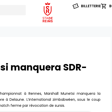
BILLETTERIE
B
tsi manquera SDR-
 championnat à Rennes, Marshall Munetsi manquera la
bre à Delaune. L’international zimbabwéen, sous le coup
match ferme par révocation de sursis.