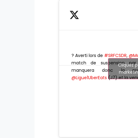
? Averti lors de
#SRFCSDR
,
@Ma
match de suspension par r
Cliquez p
manquera donc la pro
marketin
@Ligue1UberEats
(J7) et la ve