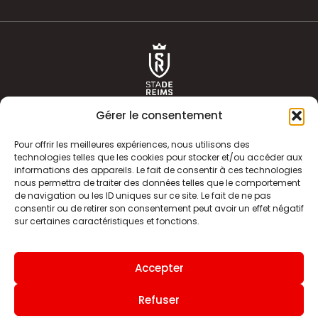
Gérer le consentement
Pour offrir les meilleures expériences, nous utilisons des
technologies telles que les cookies pour stocker et/ou accéder aux
informations des appareils. Le fait de consentir à ces technologies
ACTUALITÉS
HISTOIRE
nous permettra de traiter des données telles que le comportement
de navigation ou les ID uniques sur ce site. Le fait de ne pas
CLUB
ÉQUIPE PREMIERE
consentir ou de retirer son consentement peut avoir un effet négatif
sur certaines caractéristiques et fonctions.
SDR TV
BILLETTERIE
BOUTIQUE
INFOS ET CONTACT
Accepter
MENTIONS LÉGALES
INDEX
Refuser