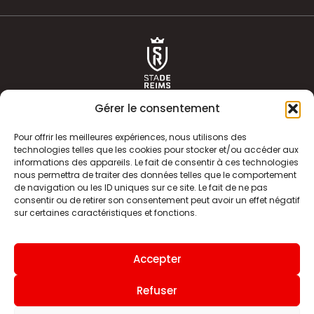
Gérer le consentement
Pour offrir les meilleures expériences, nous utilisons des
technologies telles que les cookies pour stocker et/ou accéder aux
informations des appareils. Le fait de consentir à ces technologies
ACTUALITÉS
HISTOIRE
nous permettra de traiter des données telles que le comportement
de navigation ou les ID uniques sur ce site. Le fait de ne pas
CLUB
ÉQUIPE PREMIERE
consentir ou de retirer son consentement peut avoir un effet négatif
sur certaines caractéristiques et fonctions.
SDR TV
BILLETTERIE
BOUTIQUE
INFOS ET CONTACT
Accepter
MENTIONS LÉGALES
INDEX
Refuser