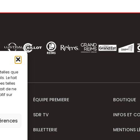
telles que
. Le fait
s telles
ait de ne
tif sur
ÉQUIPE PREMIERE
BOUTIQUE
SDR TV
INFOS ET C
férences
BILLETTERIE
MENTIONS L