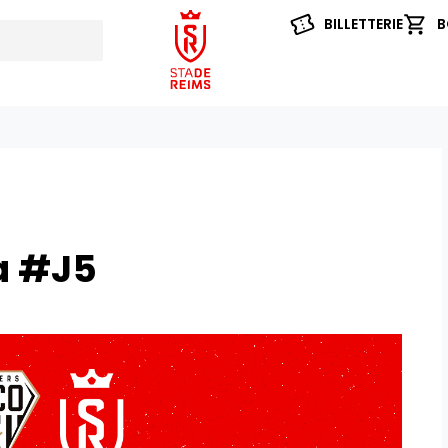
BILLETTERIE
B
la #J5