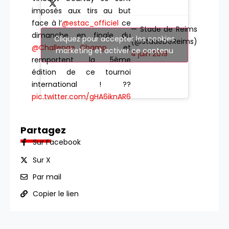
imposés aux tirs au but
face à l’
@estac_officiel
ce
— Stade de Reims
dimanche en finale du
Cliquez pour accepter les cookies
(@StadeDeReims)
@Challenge_Champ
et
marketing et activer ce contenu
4 juin 2019
remportent la 5ème
édition de ce tournoi
international ! ??
pic.twitter.com/gHA6iknAR6
Partagez
Sur Facebook
Sur X
Par mail
Copier le lien