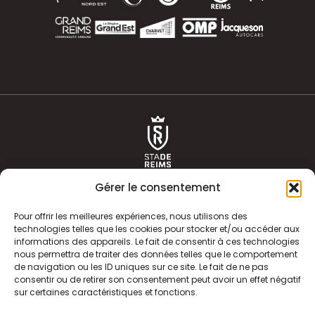
Gérer le consentement
Pour offrir les meilleures expériences, nous utilisons des
technologies telles que les cookies pour stocker et/ou accéder aux
informations des appareils. Le fait de consentir à ces technologies
ACTUALITÉS
HISTOIRE
nous permettra de traiter des données telles que le comportement
de navigation ou les ID uniques sur ce site. Le fait de ne pas
CLUB
ÉQUIPE PREMIERE
consentir ou de retirer son consentement peut avoir un effet négatif
sur certaines caractéristiques et fonctions.
SDR TV
BILLETTERIE