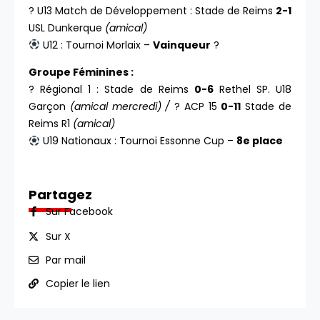
? U13 Match de Développement : Stade de Reims
2-1
USL Dunkerque
(amical)
U12 : Tournoi Morlaix –
Vainqueur
?
Groupe Féminines :
? Régional 1 : Stade de Reims
0-6
Rethel SP. U18
Garçon
(amical mercredi) /
? ACP 15
0-11
Stade de
Reims R1
(amical)
U19 Nationaux : Tournoi Essonne Cup –
8e place
Partagez
Sur Facebook
Sur X
Par mail
Copier le lien