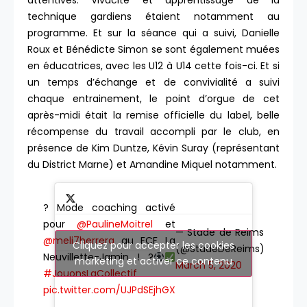
attentives. Vivacité et apprentissage de la
technique gardiens étaient notamment au
programme. Et sur la séance qui a suivi, Danielle
Roux et Bénédicte Simon se sont également muées
en éducatrices, avec les U12 à U14 cette fois-ci. Et si
un temps d’échange et de convivialité a suivi
chaque entrainement, le point d’orgue de cet
après-midi était la remise officielle du label, belle
récompense du travail accompli par le club, en
présence de Kim Duntze, Kévin Suray (représentant
du District Marne) et Amandine Miquel notamment.
? Mode coaching activé
pour
@PaulineMoitrel
et
— Stade de Reims
@meli7herrera
au FCF La
Cliquez pour accepter les cookies
(@StadeDeReims)
Neuvillette-Jamin ! ?
marketing et activer ce contenu
March 5, 2020
#JouonsLaCollectif
pic.twitter.com/UJPdSEjhGX