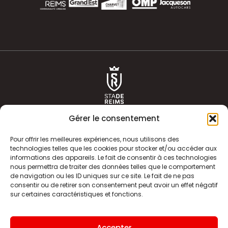
Gérer le consentement
Pour offrir les meilleures expériences, nous utilisons des
technologies telles que les cookies pour stocker et/ou accéder aux
informations des appareils. Le fait de consentir à ces technologies
ACTUALITÉS
HISTOIRE
nous permettra de traiter des données telles que le comportement
de navigation ou les ID uniques sur ce site. Le fait de ne pas
CLUB
ÉQUIPE PREMIERE
consentir ou de retirer son consentement peut avoir un effet négatif
sur certaines caractéristiques et fonctions.
SDR TV
BILLETTERIE
BOUTIQUE
INFOS ET CONTACT
Accepter