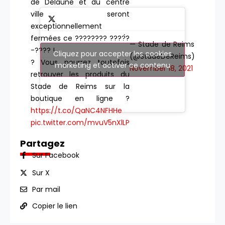
de Delaune et du centre
ville seront
exceptionnellement
fermées ce ???????? ????̀?
— Stade de Reims
-???? !
Cliquez pour accepter les cookies
(@StadeDeReims)
? Vous pourrez toutefois
marketing et activer ce contenu
November 18, 2021
retrouver les produits du
Stade de Reims sur la
boutique en ligne ?
https://t.co/QaNC4NFHHe
pic.twitter.com/mvuV5nXlLP
Partagez
Sur Facebook
Sur X
Par mail
Copier le lien