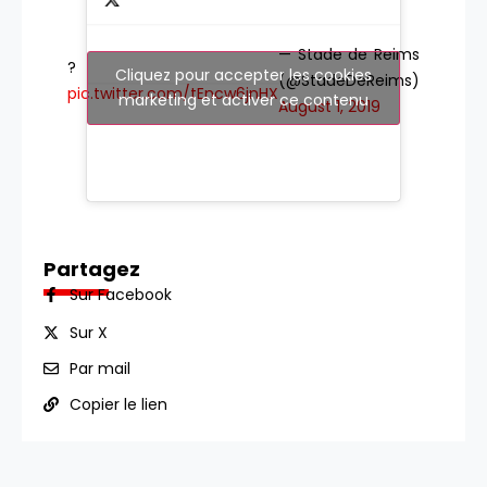
— Stade de Reims
?
Cliquez pour accepter les cookies
(@StadeDeReims)
pic.twitter.com/tEncw6jnHX
marketing et activer ce contenu
August 1, 2019
Partagez
Sur Facebook
Sur X
Par mail
Copier le lien