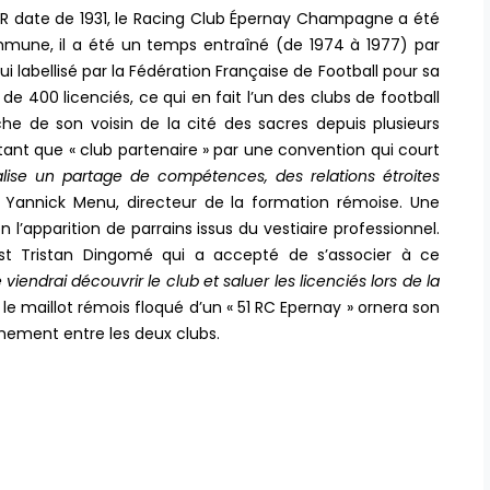
SDR date de 1931, le Racing Club Épernay Champagne a été
mmune, il a été un temps entraîné (de 1974 à 1977) par
 labellisé par la Fédération Française de Football pour sa
e 400 licenciés, ce qui en fait l’un des clubs de football
e de son voisin de la cité des sacres depuis plusieurs
n tant que « club partenaire » par une convention qui court
alise un partage de compétences, des relations étroites
Yannick Menu, directeur de la formation rémoise. Une
l’apparition de parrains issus du vestiaire professionnel.
est Tristan Dingomé qui a accepté de s’associer à ce
e viendrai découvrir le club et saluer les licenciés lors de la
 le maillot rémois floqué d’un « 51 RC Epernay » ornera son
hement entre les deux clubs.