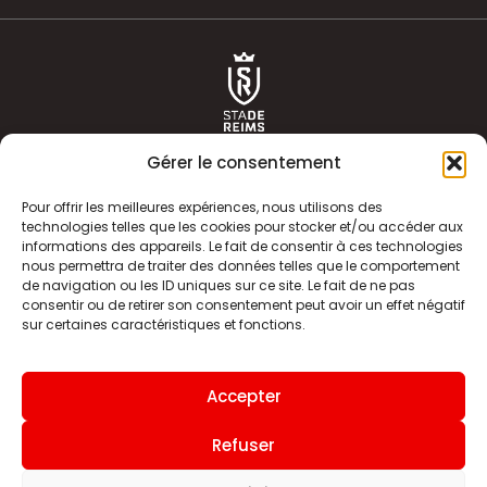
Gérer le consentement
Pour offrir les meilleures expériences, nous utilisons des
technologies telles que les cookies pour stocker et/ou accéder aux
informations des appareils. Le fait de consentir à ces technologies
ACTUALITÉS
HISTOIRE
nous permettra de traiter des données telles que le comportement
de navigation ou les ID uniques sur ce site. Le fait de ne pas
CLUB
ÉQUIPE PREMIERE
consentir ou de retirer son consentement peut avoir un effet négatif
sur certaines caractéristiques et fonctions.
SDR TV
BILLETTERIE
BOUTIQUE
INFOS ET CONTACT
Accepter
MENTIONS LÉGALES
INDEX
Refuser