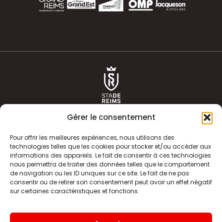
Gérer le consentement
Pour offrir les meilleures expériences, nous utilisons des
technologies telles que les cookies pour stocker et/ou accéder aux
informations des appareils. Le fait de consentir à ces technologies
ACTUALITÉS
HISTOIRE
nous permettra de traiter des données telles que le comportement
de navigation ou les ID uniques sur ce site. Le fait de ne pas
CLUB
ÉQUIPE PREMIERE
consentir ou de retirer son consentement peut avoir un effet négatif
sur certaines caractéristiques et fonctions.
SDR TV
BILLETTERIE
BOUTIQUE
INFOS ET CONTACT