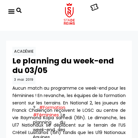
ACADÉMIE
Le planning du week-end
du 03/05
3 mai 2019
Aucun match au programme ce week-end pour les
féminines ! En revanche, les équipes de la formation
seront sur les terrains. En National 2, les joueurs de
?
#Formation
Franck Chalençon reçoivent le LOSC au centre de
#Féminines
Le
vie Raymond Kopa samedi (16h). Le dimanche, les
planning du
U17 Nationaux se déplacent sur le terrain de l’US
week-end des
Créteil Lusitanos (15h) tandis que les U19 Nationaux
équipes