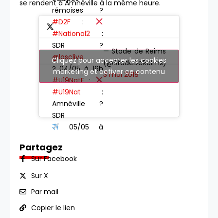
se rendent à Amnéville à la même heure.
rémoises ?
#D2F
:
#National2
:
SDR ?
— Stade de Reims
@losclive
Cliquez pour accepter les cookies
(@StadeDeReims)
? 04/05 à 16h
marketing et activer ce contenu
3 mai 2019
#U19NatF
:
#U19Nat
:
Amnéville ?
SDR
05/05 à
15h
#U17Nat
:
Partagez
@uscl_football
Sur Facebook
? SDR
05/05 à 15h
Sur X
Par mail
Copier le lien