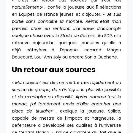
«
C’est un retour aux sources qui s’est fait
naturellement
« , confie la joueuse aux 11 sélections
en Équipes de France jeunes et d’ajouter, «
Je suis
partie sans connaitre la montée, Reims était mon
premier choix en rentrant. J’ai envie d’accomplir
quelque chose avec le Stade de Reims
« . Au SDR, elle
retrouve aujourd’hui quelques joueuses qu’elle a
déjà côtoyées à l’époque, comme Magou
Doucouré, Lou-Ann Joly ou encore Sonia Ouchene.
Un retour aux sources
«
Mon objectif est de me mettre très rapidement au
service du groupe, de m’intégrer le plus vite possible
et de m’adapter au dispositif. Après, comme tout le
monde, j’ai forcément envie d’aller chercher une
place de titulaire
« , explique la joueuse. Solide,
capable de mettre de l’impact et hargneuse, la
défenseure a développé ses qualités à l’université
de Central Florida. «
J’ai ce caractère qui fait que je