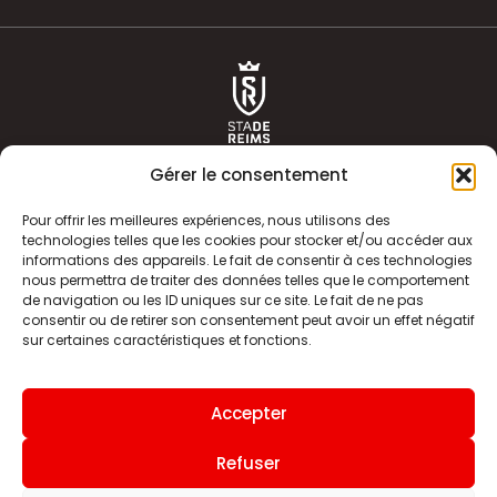
Gérer le consentement
Pour offrir les meilleures expériences, nous utilisons des
technologies telles que les cookies pour stocker et/ou accéder aux
informations des appareils. Le fait de consentir à ces technologies
ACTUALITÉS
HISTOIRE
nous permettra de traiter des données telles que le comportement
de navigation ou les ID uniques sur ce site. Le fait de ne pas
CLUB
ÉQUIPE PREMIERE
consentir ou de retirer son consentement peut avoir un effet négatif
sur certaines caractéristiques et fonctions.
SDR TV
BILLETTERIE
BOUTIQUE
INFOS ET CONTACT
Accepter
MENTIONS LÉGALES
INDEX
Refuser