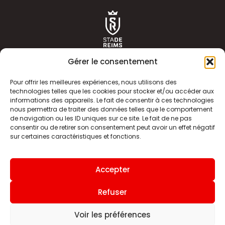
Gérer le consentement
Pour offrir les meilleures expériences, nous utilisons des
technologies telles que les cookies pour stocker et/ou accéder aux
informations des appareils. Le fait de consentir à ces technologies
ACTUALITÉS
HISTOIRE
nous permettra de traiter des données telles que le comportement
de navigation ou les ID uniques sur ce site. Le fait de ne pas
CLUB
ÉQUIPE PREMIERE
consentir ou de retirer son consentement peut avoir un effet négatif
sur certaines caractéristiques et fonctions.
SDR TV
BILLETTERIE
BOUTIQUE
INFOS ET CONTACT
Accepter
MENTIONS LÉGALES
INDEX
Refuser
Voir les préférences