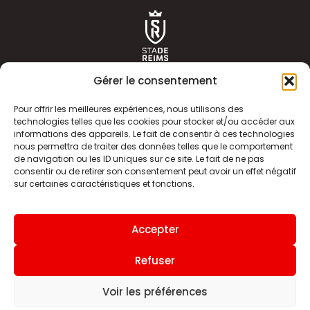
Gérer le consentement
Pour offrir les meilleures expériences, nous utilisons des
technologies telles que les cookies pour stocker et/ou accéder aux
informations des appareils. Le fait de consentir à ces technologies
ACTUALITÉS
HISTOIRE
nous permettra de traiter des données telles que le comportement
de navigation ou les ID uniques sur ce site. Le fait de ne pas
CLUB
ÉQUIPE PREMIERE
consentir ou de retirer son consentement peut avoir un effet négatif
sur certaines caractéristiques et fonctions.
SDR TV
BILLETTERIE
BOUTIQUE
INFOS ET CONTACT
Accepter
MENTIONS LÉGALES
INDEX
Refuser
Voir les préférences
Site internet