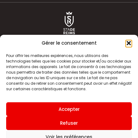
Gérer le consentement
Pour offrir les meilleures expériences, nous utilisons des
technologies telles que les cookies pour stocker et/ou accéder aux
informations des appareils. Le fait de consentir à ces technologies
ACTUALITÉS
HISTOIRE
nous permettra de traiter des données telles que le comportement
de navigation ou les ID uniques sur ce site. Le fait de ne pas
CLUB
ÉQUIPE PREMIERE
consentir ou de retirer son consentement peut avoir un effet négatif
sur certaines caractéristiques et fonctions.
SDR TV
BILLETTERIE
BOUTIQUE
INFOS ET CONTACT
Accepter
MENTIONS LÉGALES
INDEX
Refuser
Voir les préférences