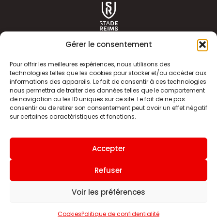
Gérer le consentement
Pour offrir les meilleures expériences, nous utilisons des
technologies telles que les cookies pour stocker et/ou accéder aux
informations des appareils. Le fait de consentir à ces technologies
ACTUALITÉS
HISTOIRE
nous permettra de traiter des données telles que le comportement
de navigation ou les ID uniques sur ce site. Le fait de ne pas
CLUB
ÉQUIPE PREMIERE
consentir ou de retirer son consentement peut avoir un effet négatif
sur certaines caractéristiques et fonctions.
SDR TV
BILLETTERIE
BOUTIQUE
INFOS ET CONTACT
Accepter
MENTIONS LÉGALES
INDEX
Refuser
Voir les préférences
Site internet
Cookies
Politique de confidentialité