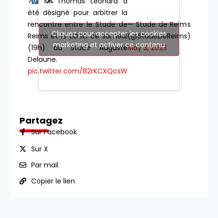
?‍
M. Thomas Léonard a
été désigné pour arbitrer la
rencontre entre le Stade de
— Stade de Reims
Cliquez pour accepter les cookies
Reims et le LOSC ce samedi
(@StadeDeReims)
marketing et activer ce contenu
(19h) au Stade Auguste
May 3, 2023
Delaune.
pic.twitter.com/82rKCXQcsW
Partagez
Sur Facebook
Sur X
Par mail
Copier le lien