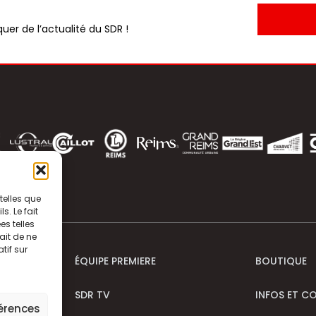
uer de l’actualité du SDR !
telles que
. Le fait
s telles
ait de ne
tif sur
ÉQUIPE PREMIERE
BOUTIQUE
SDR TV
INFOS ET C
férences