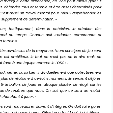
us a manqué cette expérience, ce vice pour mieux gérer. Il
ct, défendre tous ensemble et être assez déterminés pour
C’est aussi un travail mental pour mieux appréhender les
n supplément de détermination. »
s, tactiquement, dans la cohésion, la création des
end du temps. Chacun doit s’adapter, comprendre et
 terrain.
«
qualités au-dessus de la moyenne. Leurs principes de jeu sont
’on est ambitieux, le tout ce n’est pas de le dire mais de
ltat face à une équipe comme le LOSC
« .
staud même, aussi bien individuellement que collectivement
plus de réalisme à certains moments, ils seraient déjà en
tir le ballon, de jouer en attaque placée, de réagir sur les
t plus de repères que nous. On sait que ce sera un match
 cherchent à jouer.
«
s sont nouveaux et doivent s’intégrer. On doit faire ça en
ettant à chaque joueur d’être important là où il doit être.
«