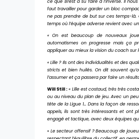
ce que Brest a su faire à l’inverse. Il no
faut travailler pour garder un bloc compa
ne pas prendre de but sur ces temps-là. 
temps où l’équipe adverse revient avec u
« On est beaucoup de nouveaux joueur
automatismes on progresse mais ça pr
appliquer au mieux la vision du coach sur le
« Lille ? Ils ont des individualités et des 
stricts et bien huilés. On dit souvent qu
l’assumer et ça passera par faire un résu
Will Still :
«
Lille est costaud, très très co
ou au niveau du plan de jeu. Avec un peu 
tête de la Ligue 1… Dans la façon de ressor
appels, ils sont très intéressants et on
engagé et tactique, avec deux équipes qui
«
Le secteur offensif ? Beaucoup de joueur
respectant l’équilibre du collectif, en perm