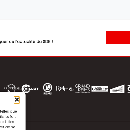
uer de l’actualité du SDR !
telles que
. Le fait
s telles
ait de ne