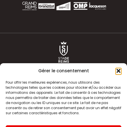
Gérer le consentement
Pour offrir les meilleures expériences, nous utilisons des
technologies telles que les cookies pour stocker et/ou accéder aux
informations des appareils. Le fait de consentir à ces technologies
ACTUALITÉS
HISTOIRE
nous permettra de traiter des données telles que le comportement
de navigation ou les ID uniques sur ce site. Le fait de ne pas
CLUB
ÉQUIPE PREMIERE
consentir ou de retirer son consentement peut avoir un effet négatif
sur certaines caractéristiques et fonctions.
SDR TV
BILLETTERIE
BOUTIQUE
INFOS ET CONTACT