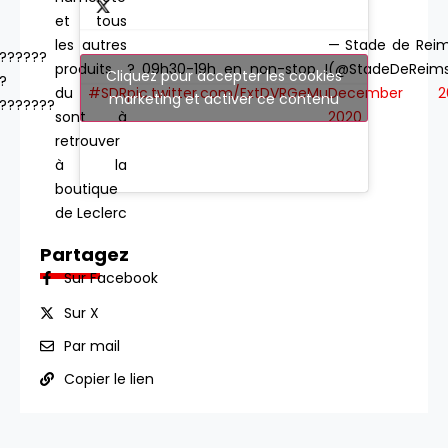
et tous
— Stade de Rei
les autres
??????
? 09h30-19h en non-stop !
(@StadeDeReim
produits
Cliquez pour accepter les cookies
?
pic.twitter.com/ExtDVRGeMu
December 20
du
#SDR
marketing et activer ce contenu
???????
2020
sont à
retrouver
à la
boutique
de Leclerc
Saint-
Partagez
Brice ce
Sur Facebook
dimanche
!
Sur X
Par mail
Copier le lien