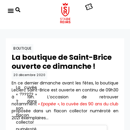
BOUTIQUE
La boutique de Saint-Brice
ouverte ce dimanche !
20 décembre 2020
En ce dernier dimanche avant les fêtes, la boutique
La cuvée
Leclerc Saint-Brice est ouverte en continu de 09h30
« ?́????́? »
à 19h. L’occasion de retrouver
? dans
notamment
« Epopée »
, la cuvée des 90 ans du club
son
proposée dans un flacon collector numéroté en
flacon
2021 exemplaires…
collector
numéroté