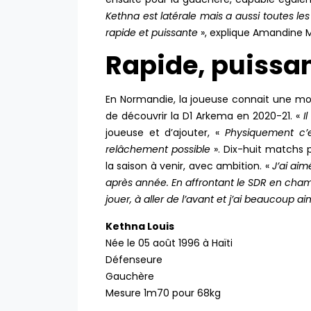
Kethna est latérale mais a aussi toutes l
rapide et puissante
», explique Amandine M
Rapide, puissan
En Normandie, la joueuse connait une mon
de découvrir la D1 Arkema en 2020-21. «
Il
joueuse et d’ajouter, «
Physiquement c’e
relâchement possible
». Dix-huit matchs p
la saison à venir, avec ambition. «
J’ai aim
après année. En affrontant le SDR en champ
jouer, à aller de l’avant et j’ai beaucoup a
Kethna Louis
Née le 05 août 1996 à Haïti
Défenseure
Gauchère
Mesure 1m70 pour 68kg