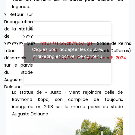
légende.
? Retour sur
l’inauguration
de la statue
de ????
?️
https://t.co/zK7fuGZJgH
— Stade de Reims
????????, qui
Cliquez pour accepter les cookies
#TeamSDR
(@StadeDeReims)
trône
marketing et activer ce contenu
pic.twitter.com/F162tGBqQb
October 8, 2024
désormais
sur le parvis
du Stade
Auguste
Delaune.
La statue de « Justo » vient rejoindre celle de
Raymond Kopa, son complice de toujours,
inaugurée en 2018 sur le même parvis du stade
Auguste Delaune !