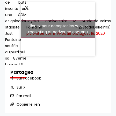
de buts
inscrits en
une CDM
Joyeux anniversaire M.
— Stade de Reims
et goleador
Cliquez pour accepter les cookies
Fontaine ! ?
(@StadeDeReims)
stadiste,
marketing et activer ce contenu
pic.twitter.com/rAN6oJBhbp
August 18, 2020
Just
Fontaine
souffle
aujourd’hui
sa 87ème
bougie ! ?
Partagez
Sur Facebook
Sur X
Par mail
Copier le lien